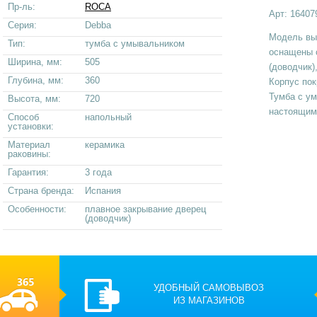
Пр-ль:
ROCA
Арт:
16407
Серия:
Debba
Модель вып
Тип:
тумба с умывальником
оснащены 
Ширина, мм:
505
(доводчик)
Глубина, мм:
360
Корпус пок
Тумба с ум
Высота, мм:
720
настоящим
Способ
напольный
установки:
Материал
керамика
раковины:
Гарантия:
3 года
Страна бренда:
Испания
Особенности:
плавное закрывание дверец
(доводчик)
УДОБНЫЙ САМОВЫВОЗ
ИЗ МАГАЗИНОВ