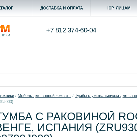
АТАЛОГ
ДОСТАВКА И ОПЛАТА
ЮР. ЛИЦАМ
+7 812
374-60-04
техники
/
Мебель для ванной комнаты
/
Тумбы с умывальником для ван
99J000)
ТУМБА С РАКОВИНОЙ RO
ВЕНГЕ, ИСПАНИЯ (ZRU930