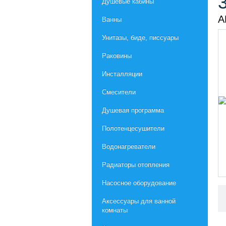
Душевые кабины
А
Ванны
Унитазы, биде, писсуары
Раковины
Инсталляции
Смесители
Душевая программа
Полотенцесушители
Водонагреватели
Радиаторы отопления
Насосное оборудование
Aксессуары для ванной
комнаты