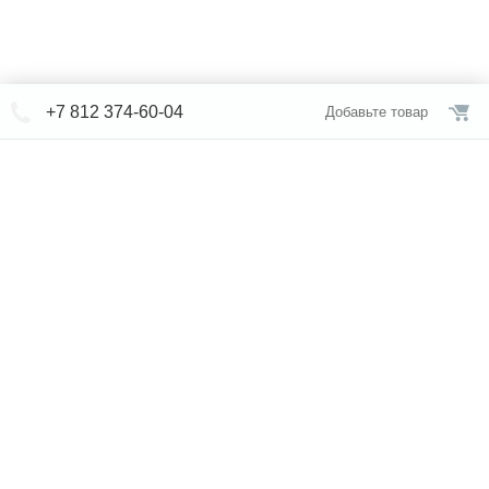
+7 812 374-60-04
Добавьте товар
© СЕВЕРФОРМ 2018 - 2026
+7 812 /
309-84-52
Интернет-магазин
режим работы
Каталог сантехники
Наши магазины
Услуги
Новости
Статьи
Свяжитесь с нами
Карта сайта
Правовая информация
Бренды
Отзывы
* представленная на сайте информация носит исключительно
информационный характер и ни при каких условиях не является
публичной офертой, определяемой положениями Статьи 437 (2)
Гражданского кодекса Российской Федерации. Для получения