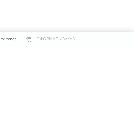
ОФОРМИТЬ ЗАКАЗ
ьте товар
НАШИ МАГАЗИНЫ
газины
Услуги
Свяжитесь с нами
я информация
Бренды
й офертой,
чии и стоимости