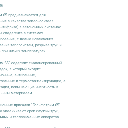
46
м 65 предназначается для
ния в качестве теплоносителя
антифриза) в автономных системах
и хладагента в системах
ирования, с целью исключения
ания теплосистем, разрыва труб и
 при низких температурах.
им 65" содержит сбалансированный
адок, в который входят:
ионные, антипенные,
ительные и термостабилизирующие, а
садки, повышающие инертность к
льным материалам.
зионные присадки "Гольфстрим 65"
о увеличивают срок службы труб,
ьных и теплообменных аппаратов.