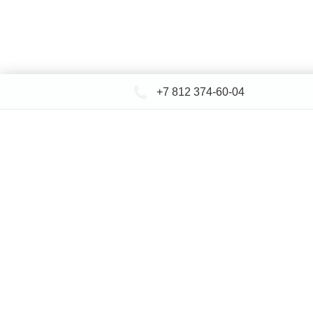
+7 812 374-60-04
КАТАЛОГ САНТЕХНИКИ
ДОСТАВКА 
+
Ин
© СЕВЕРФОРМ 2018 - 2026
* представленная на сайте информация носит исключительно и
определяемой положениями Статьи 437 (2) Гражданского кодек
указанных товаров и (или) услуг, пожалуйста, обращайтесь к м