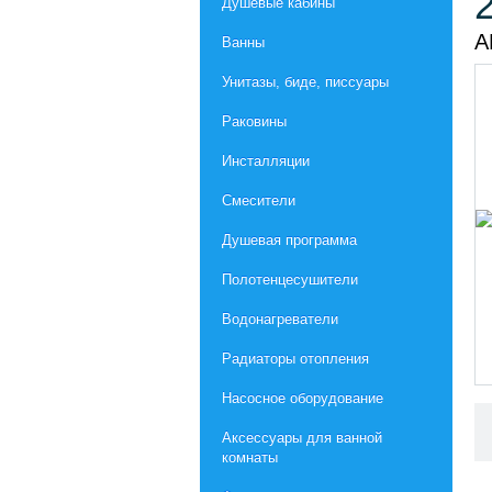
Душевые кабины
А
Ванны
Унитазы, биде, писсуары
Раковины
Инсталляции
Смесители
Душевая программа
Полотенцесушители
Водонагреватели
Радиаторы отопления
Насосное оборудование
Aксессуары для ванной
комнаты