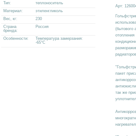
Тип:
теплоноситель
Арт:
12600
Материал:
этиленгликоль
Гольфстри
Вес, кг:
230
использова
Страна
Россия
(бытового 
бренда:
отопления 
Особенности:
Температура замерзания:
кондицион
-65°С
разморажив
радиаторов
"Гольфстр
пакет прис
антикорроз
антиокисл
так же при
уплотните
Антикорро
многократн
нагревател