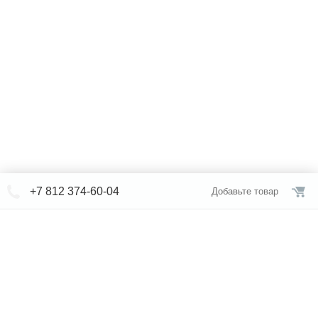
+7 812 374-60-04
Добавьте товар
© СЕВЕРФОРМ 2018 - 2026
+7 812 /
374-60-04
Интернет-магазин
режим работы