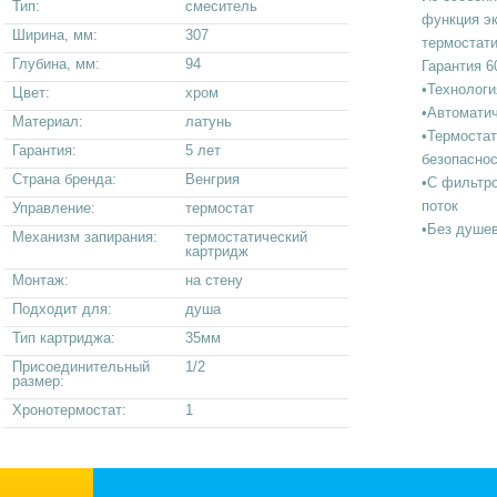
Тип:
смеситель
функция эк
Ширина, мм:
307
термостати
Глубина, мм:
94
Гарантия 6
•Технологи
Цвет:
хром
•Автомати
Материал:
латунь
•Термостат
Гарантия:
5 лет
безопаснос
Страна бренда:
Венгрия
•С фильтр
поток
Управление:
термостат
•Без душев
Механизм запирания:
термостатический
картридж
Монтаж:
на стену
Подходит для:
душа
Тип картриджа:
35мм
Присоединительный
1/2
размер:
Хронотермостат:
1