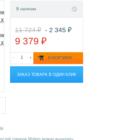
В наличии
11 724 ₽
- 2 345 ₽
9 379 ₽
В КОРЗИНУ
-
+
ЗАКАЗ ТОВАРА В ОДИН КЛИК
36
ностей товаров Mofem можно выделить: