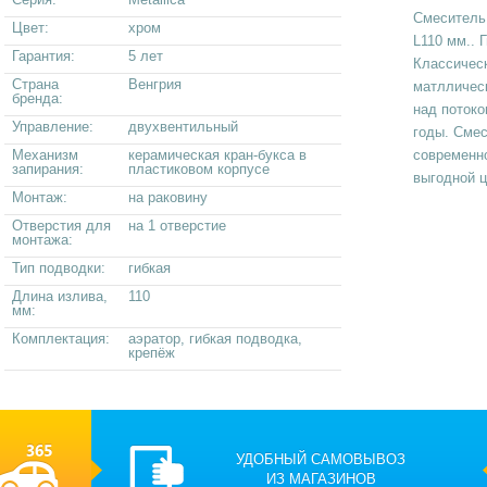
Смеситель
Цвет:
хром
L110 мм.. 
Гарантия:
5 лет
Классическ
Страна
Венгрия
матллическ
бренда:
над потоко
Управление:
двухвентильный
годы. Сме
Механизм
керамическая кран-букса в
современно
запирания:
пластиковом корпусе
выгодной ц
Монтаж:
на раковину
Отверстия для
на 1 отверстие
монтажа:
Тип подводки:
гибкая
Длина излива,
110
мм:
Комплектация:
аэратор, гибкая подводка,
крепёж
УДОБНЫЙ САМОВЫВОЗ
ИЗ МАГАЗИНОВ