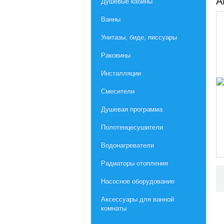
А
Душевые кабины
Ванны
Унитазы, биде, писсуары
Раковины
Инсталляции
Смесители
Душевая программа
Полотенцесушители
Водонагреватели
Радиаторы отопления
Насосное оборудование
Aксессуары для ванной
комнаты