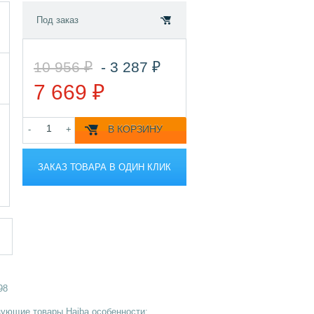
Под заказ
10 956 ₽
- 3 287 ₽
7 669 ₽
В КОРЗИНУ
-
+
ЗАКАЗ ТОВАРА В ОДИН КЛИК
98
зующие товары Haiba особенности: