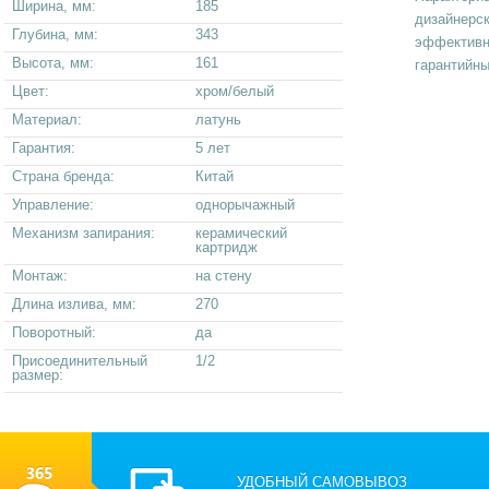
Ширина, мм:
185
дизайнерск
Глубина, мм:
343
эффективна
Высота, мм:
161
гарантийны
Цвет:
хром/белый
Материал:
латунь
Гарантия:
5 лет
Страна бренда:
Китай
Управление:
однорычажный
Механизм запирания:
керамический
картридж
Монтаж:
на стену
Длина излива, мм:
270
Поворотный:
да
Присоединительный
1/2
размер:
УДОБНЫЙ САМОВЫВОЗ