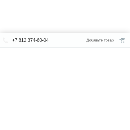
+7 812 374-60-04
Добавьте товар
© СЕВЕРФОРМ 2018 - 2026
+7 812 /
374-60-04
Интернет-магазин
режим работы
Каталог сантехники
Наши магазины
Услуги
Новости
Статьи
Свяжитесь с нами
Карта сайта
Правовая информация
Бренды
Отзывы
* представленная на сайте информация носит исключительно