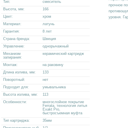
Тип:
смеситель
прочное по
Высота, мм:
166
противошум
Цвет:
хром
уровня. Га
Материал:
латунь
Гарантия:
8 лет
Страна бренда:
Швеция
Управление:
однорычажный
Механизм
керамический картридж
запирания:
Монтаж:
на раковину
Длина излива, мм:
133
Поворотный:
нет
Подходит для:
умывальника
Высота излива, мм:
113
Особенности:
многослойное покрытие
Ferrata, технология литья
Exakt Pro,
быстросъемная муфта
Тип картриджа:
35мм
Присоединительный
1/2