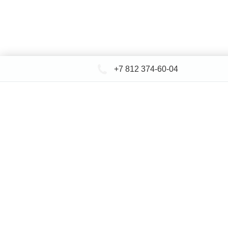
+7 812 374-60-04
КАТАЛОГ САНТЕХНИКИ
ДОСТАВКА 
+
Ин
© СЕВЕРФОРМ 2018 - 2026
* представленная на сайте информация носит исключительно и
определяемой положениями Статьи 437 (2) Гражданского кодек
указанных товаров и (или) услуг, пожалуйста, обращайтесь к м