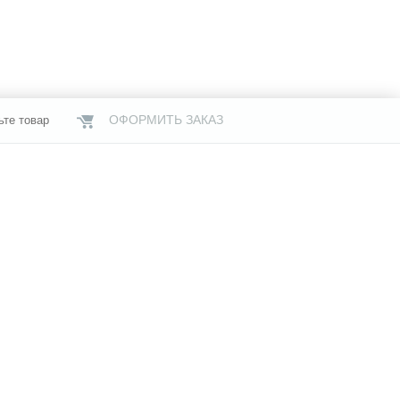
ОФОРМИТЬ ЗАКАЗ
ьте товар
НАШИ МАГАЗИНЫ
газины
Услуги
Свяжитесь с нами
я информация
Бренды
й офертой,
чии и стоимости