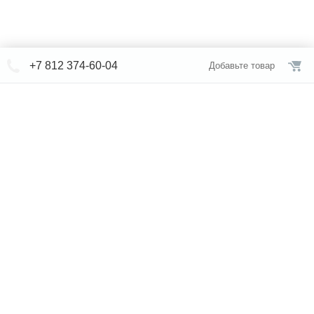
+7 812 374-60-04
Добавьте товар
© СЕВЕРФОРМ 2018 - 2026
+7 812 /
309-84-52
Интернет-магазин
режим работы
Каталог сантехники
Наши магазины
Услуги
Новости
Статьи
Свяжитесь с нами
Карта сайта
Правовая информация
Бренды
Отзывы
* представленная на сайте информация носит исключительно
информационный характер и ни при каких условиях не является
публичной офертой, определяемой положениями Статьи 437 (2)
Гражданского кодекса Российской Федерации. Для получения