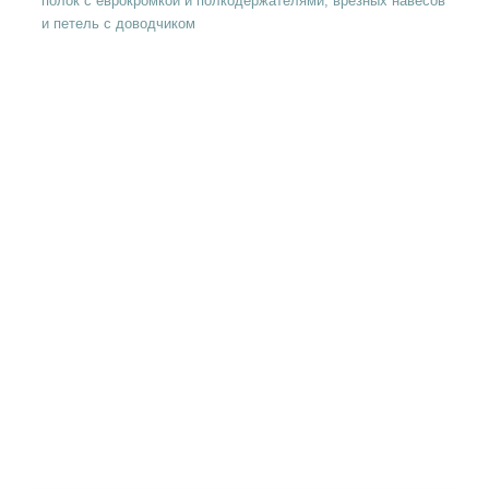
полок с еврокромкой и полкодержателями, врезных навесов
и петель с доводчиком