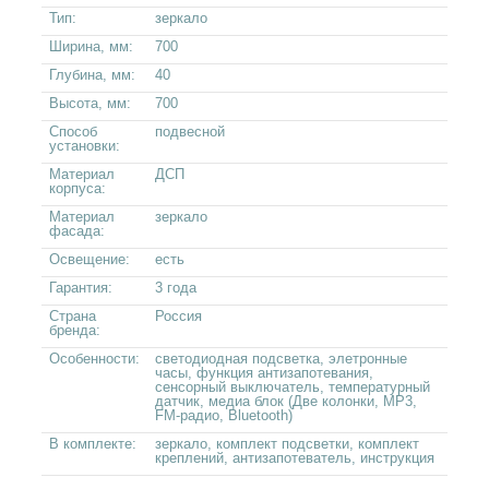
Тип:
зеркало
Ширина, мм:
700
Глубина, мм:
40
Высота, мм:
700
Способ
подвесной
установки:
Материал
ДСП
корпуса:
Материал
зеркало
фасада:
Освещение:
есть
Гарантия:
3 года
Страна
Россия
бренда:
Особенности:
светодиодная подсветка, элетронные
часы, функция антизапотевания,
сенсорный выключатель, температурный
датчик, медиа блок (Две колонки, MP3,
FM-радио, Bluetooth)
В комплекте:
зеркало, комплект подсветки, комплект
креплений, антизапотеватель, инструкция