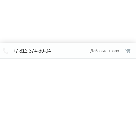
+7 812 374-60-04
Добавьте товар
© СЕВЕРФОРМ 2018 - 2026
+7 812 /
309-84-52
Интернет-магазин
режим работы
Каталог сантехники
Наши магазины
Услуги
Новости
Статьи
Свяжитесь с нами
Карта сайта
Правовая информация
Бренды
Отзывы