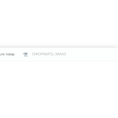
ОФОРМИТЬ ЗАКАЗ
ьте товар
НАШИ МАГАЗИНЫ
газины
Услуги
Свяжитесь с нами
я информация
Бренды