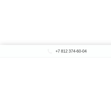
+7 812 374-60-04
КАТАЛОГ САНТЕХНИКИ
ДОСТАВКА 
+
Ин
© СЕВЕРФОРМ 2018 - 2026