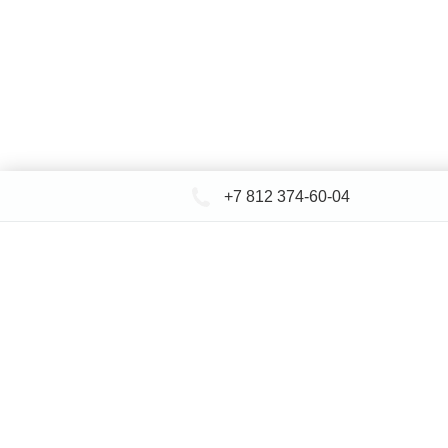
+7 812 374-60-04
КАТАЛОГ САНТЕХНИКИ
ДОСТАВКА 
+
Ин
© СЕВЕРФОРМ 2018 - 2026