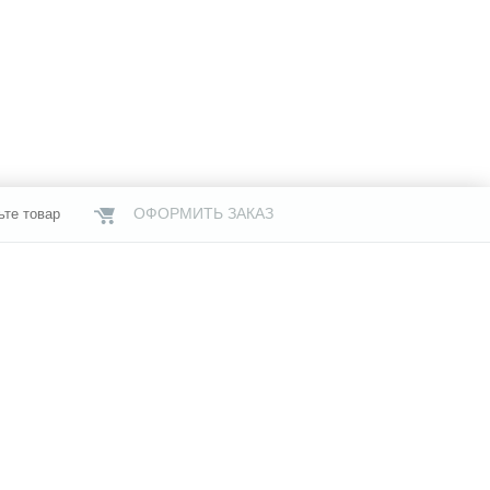
ОФОРМИТЬ ЗАКАЗ
ьте товар
НАШИ МАГАЗИНЫ
газины
Услуги
Свяжитесь с нами
я информация
Бренды