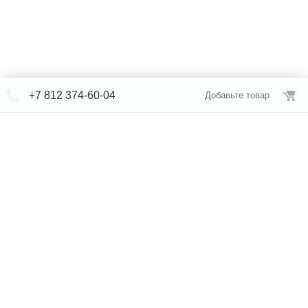
+7 812 374-60-04
Добавьте товар
© СЕВЕРФОРМ 2018 - 2026
+7 812 /
374-60-04
Интернет-магазин
режим работы
Каталог сантехники
Наши магазины
Услуги
Новости
Статьи
Свяжитесь с нами
Карта сайта
Правовая информация
Бренды
Отзывы
* представленная на сайте информация носит исключительно