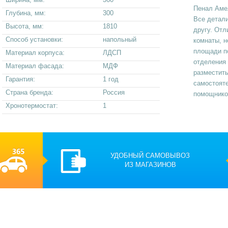
Пенал Аме
Глубина, мм:
300
Все детали
Высота, мм:
1810
другу. Отл
Способ установки:
напольный
комнаты, 
площади п
Материал корпуса:
ЛДСП
отделения 
Материал фасада:
МДФ
разместить
Гарантия:
1 год
самостояте
Страна бренда:
Россия
помощнико
Хронотермостат:
1
УДОБНЫЙ САМОВЫВОЗ
ИЗ МАГАЗИНОВ