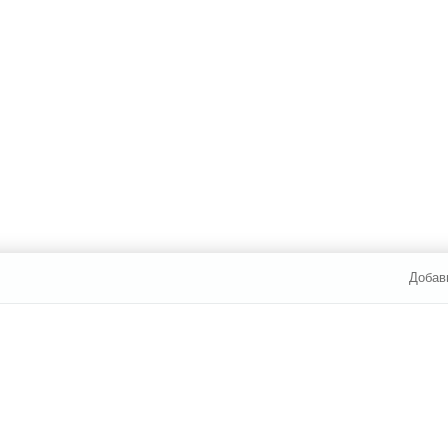
Добав
И ОПЛАТА
УСЛУГИ
ЮР. ЛИЦАМ