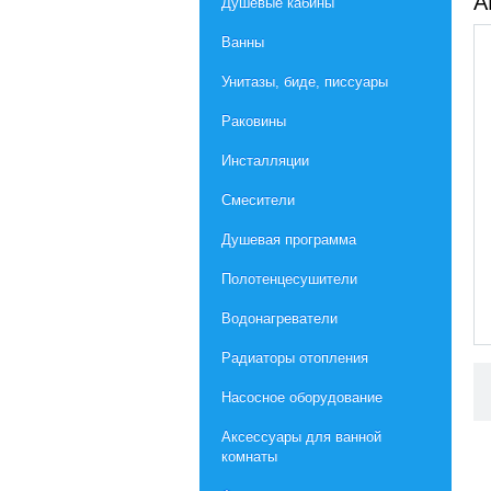
А
Душевые кабины
Ванны
Унитазы, биде, писсуары
Раковины
Инсталляции
Смесители
Душевая программа
Полотенцесушители
Водонагреватели
Радиаторы отопления
Насосное оборудование
Aксессуары для ванной
комнаты