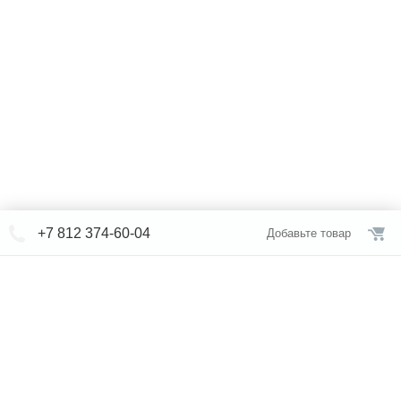
+7 812 374-60-04
Добавьте товар
© СЕВЕРФОРМ 2018 - 2026
+7 812 /
309-84-52
Интернет-магазин
режим работы