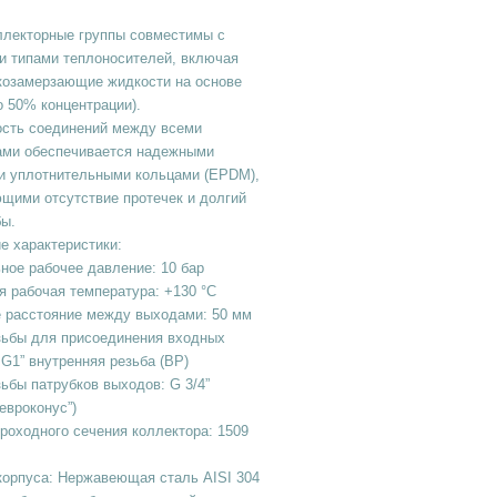
ллекторные группы совместимы с
и типами теплоносителей, включая
зкозамерзающие жидкости на основе
о 50% концентрации).
ость соединений между всеми
ами обеспечивается надежными
и уплотнительными кольцами (EPDM),
щими отсутствие протечек и долгий
бы.
е характеристики:
ное рабочее давление: 10 бар
 рабочая температура: +130 °C
 расстояние между выходами: 50 мм
зьбы для присоединения входных
 G1” внутренняя резьба (ВР)
ьбы патрубков выходов: G 3/4”
“евроконус”)
оходного сечения коллектора: 1509
корпуса: Нержавеющая сталь AISI 304