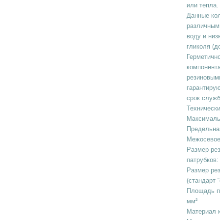
или тепла.
Данные ко
различным
воду и ни
гликоля (д
Герметичн
компонент
резиновым
гарантирую
срок служ
Технически
Максималь
Предельная
Межосевое
Размер ре
патрубков:
Размер рез
(стандарт 
Площадь пр
мм²
Материал 