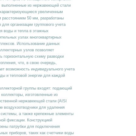
, выполненные из нержавеющей стали
и характеризующиеся увеличенным
 расстоянием 50 мм, разработаны
 для организации группового учета
я воды и тепла в этажных
ительных узлах многоквартирных
плексов. Использование данных
оллекторных узлов позволяет
ь горизонтальную схему разводки
опления, что, в свою очередь,
ает возможность индивидуального учета
ды и тепловой энергии для каждой
оллекторной группы входят: подающий
 коллекторы, изготовленные из
ественной нержавеющей стали (AISI
ые воздухоотводчики для удаления
 системы, а также крепежные элементы
ной фиксации. Конструкцией
рены патрубки для подключения
ных приборов, таких как счетчики воды