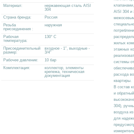
клапанами
Материал:
нержавеющая сталь AISI
304
AISI 304 
Страна бренда:
Россия
межосевым
специально
Резьба
наружная
присоединения :
потреблени
Рабочая
130° С
распредел
температура:
жилых ком
Присоединительный
входное - 1″, выходные -
этажных к
размер:
3/4"
реализоват
Рабочее давление:
10 бар
системы от
Комплектация:
коллектор, элементы
обеспечив
крепежа, техническая
расхода во
документация
квартиры.
В состав к
и обратный
высококач
304), ручн
воздуха из
для надеж
предусмот
измеритель