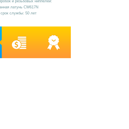
робок и резьбовых ниппелей:
анная латунь CW617N
срок службы: 50 лет