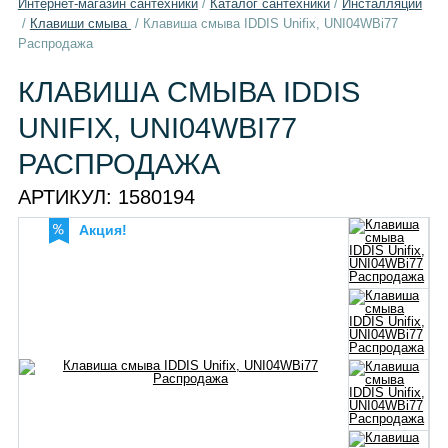
Интернет-магазин сантехники
/
Каталог сантехники
/
Инсталляции
/
Клавиши смыва
/
Клавиша смыва IDDIS Unifix, UNI04WBi77
Распродажа
КЛАВИША СМЫВА IDDIS
UNIFIX, UNI04WBI77
РАСПРОДАЖА
АРТИКУЛ:
1580194
Акция!