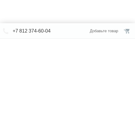
+7 812 374-60-04
Добавьте товар
© СЕВЕРФОРМ 2018 - 2026
+7 812 /
309-84-52
Интернет-магазин
режим работы
Каталог сантехники
Наши магазины
Услуги
Новости
Статьи
Свяжитесь с нами
Карта сайта
Правовая информация
Бренды
Отзывы
* представленная на сайте информация носит исключительно
информационный характер и ни при каких условиях не является
публичной офертой, определяемой положениями Статьи 437 (2)
Гражданского кодекса Российской Федерации. Для получения