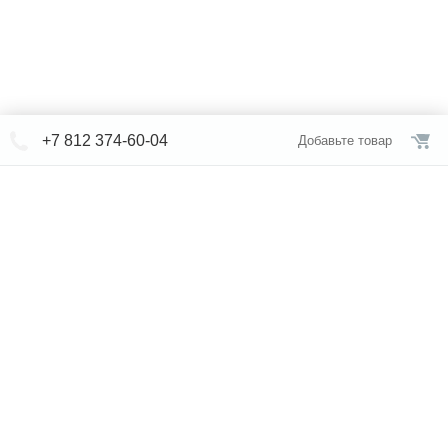
+7 812 374-60-04
Добавьте товар
© СЕВЕРФОРМ 2018 - 2026
+7 812 /
374-60-04
Интернет-магазин
режим работы
Каталог сантехники
Наши магазины
Услуги
Новости
Статьи
Свяжитесь с нами
Карта сайта
Правовая информация
Бренды
Отзывы
* представленная на сайте информация носит исключительно