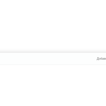
Добав
И ОПЛАТА
УСЛУГИ
ЮР. ЛИЦАМ
7 812 /
309-84-52
Каталог сантехники
Наши ма
Новости
Статьи