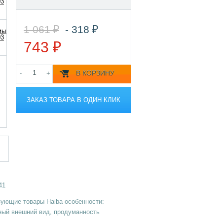
1 061 ₽
- 318 ₽
743 ₽
В КОРЗИНУ
-
+
ЗАКАЗ ТОВАРА В ОДИН КЛИК
41
зующие товары Haiba особенности:
ный внешний вид, продуманность