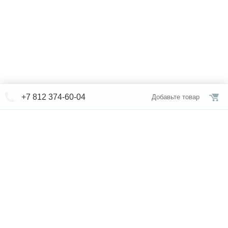
+7 812 374-60-04
Добавьте товар
© СЕВЕРФОРМ 2018 - 2026
+7 812 /
309-84-52
Интернет-магазин
режим работы
Каталог сантехники
Наши магазины
Услуги
Новости
Статьи
Свяжитесь с нами