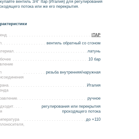
купайте вентиль 3/4" Itap (Италия) для регулирования
оходящего потока или же его перекрытия.
рактеристики
енд
ITAP
п
вентиль обратный со сгоном
териал
латунь
бочее
10 бар
вление
п
резьба внутренняя/наружная
исоединения
рана
Италия
енда
равление
ручное
дходит
регулирования или перекрытия
я
проходящего потока
мпература
до +110
плоносителя,