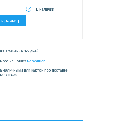
В наличии
ь размер
ка в течение 3-х дней
ывоз из наших
магазинов
а наличными или картой про доставке
амовывозе