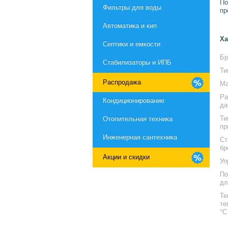
По
Фильтры для воды
пр
Автоматика и кип
Ха
Септики и емкости
Бр
Стабилизаторы и ИПБ
Ти
Распродажа
Ма
Ра
Кондиционирование
да
Ти
Отопительная техника
пр
Инженерная сантехника
Ст
бр
Акции и скидки
Уп
По
дл
Те
те
°С