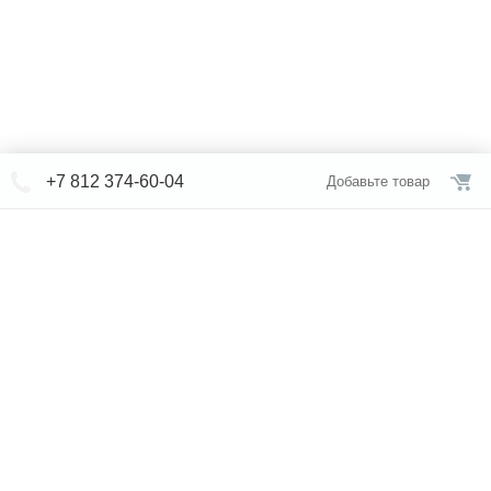
+7 812 374-60-04
Добавьте товар
© СЕВЕРФОРМ 2018 - 2026
+7 812 /
374-60-04
Интернет-магазин
режим работы
Каталог сантехники
Наши магазины
Услуги
Новости
Статьи
Свяжитесь с нами
Карта сайта
Правовая информация
Бренды
Отзывы