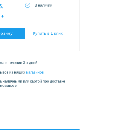
б.
В наличии
+
орзину
Купить в 1 клик
ка в течение 3-х дней
ывоз из наших
магазинов
а наличными или картой про доставке
амовывозе