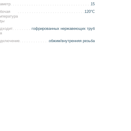
аметр
15
бочая
120°С
мпература
ды
дходит
гофрированных нержавеющих труб
я
дключение
обжим/внутренняя резьба