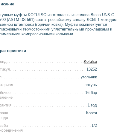
исание
тунные муфты KOFULSO изготовлены из сплава Brass UNS C
700 (ASTM DS-561) соотв. российскому сплаву ЛС59-1 методом
ъемной штамповки (горячая ковка). Муфты комплектуются
ликоновыми термостойкими уплотнительными прокладками и
лимерными компрессионными кольцами.
рактеристики
енд
Kofulso
тикул
13252
п
угольник
териал
латунь
бочее
16 бар
вление
рантия
1 год
рана
Корея
енда
зьба
1/2
исоединения