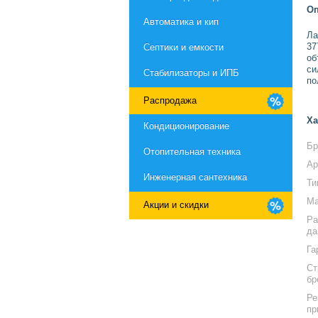
Оп
Автоматика и кип
Ла
37
Септики и емкости
об
си
Стабилизаторы и ИПБ
по
Распродажа
Ха
Кондиционирование
Бр
Отопительная техника
Ар
Инженерная сантехника
Ти
Ма
Акции и скидки
Ра
да
Га
Ст
бр
Ре
пр