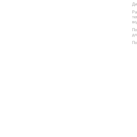
Ди
Ра
те
во
По
дл
По