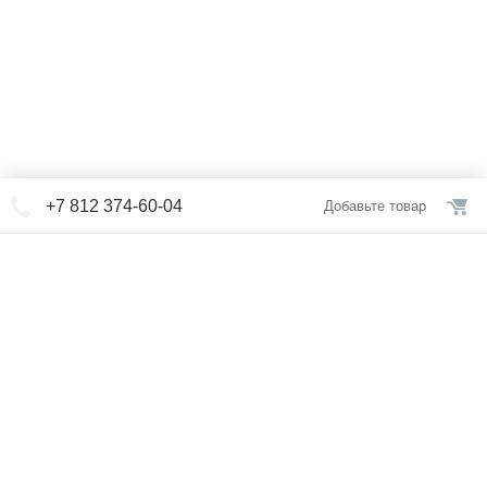
+7 812 374-60-04
Добавьте товар
© СЕВЕРФОРМ 2018 - 2026
+7 812 /
309-84-52
Интернет-магазин
режим работы
Каталог сантехники
Наши магазины
Услуги
Новости
Статьи
Свяжитесь с нами