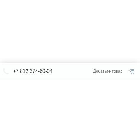
+7 812 374-60-04
Добавьте товар
© СЕВЕРФОРМ 2018 - 2026
+7 812 /
309-84-52
Интернет-магазин
режим работы
Каталог сантехники
Наши магазины