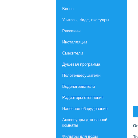
Ванны
Унитазы, биде, писсуары
Раковины
Инсталляции
Смесители
Душевая программа
Полотенцесушители
Водонагреватели
Радиаторы отопления
Насосное оборудование
Aксессуары для ванной
комнаты
Оп
Фильтры для воды
Тр