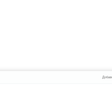
Добав
И ОПЛАТА
УСЛУГИ
ЮР. ЛИЦАМ