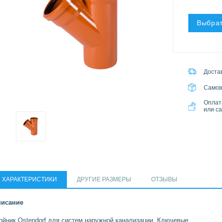
Выбрат
Достав
Самов
Оплат
или с
ХАРАКТЕРИСТИКИ
ДРУГИЕ РАЗМЕРЫ
ОТЗЫВЫ
исание
ойник Ostendorf для систем наружной канализации. Ключевые