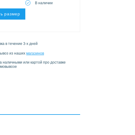
В наличии
ь размер
ка в течение 3-х дней
ывоз из наших
магазинов
а наличными или картой про доставке
амовывозе