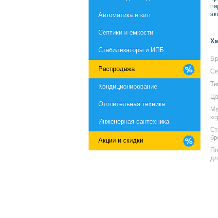
па
эк
Автоматика и кип
Септики и емкости
Ха
Стабилизаторы и ИПБ
Бр
Распродажа
Се
Ти
Кондиционирование
Цв
Отопительная техника
Ма
ко
Инженерная сантехника
Ст
бр
Акции и скидки
По
дл