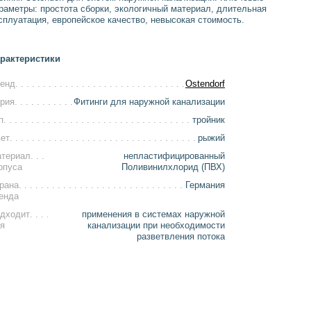
раметры: простота сборки, экологичный материал, длительная
сплуатация, европейское качество, невысокая стоимость.
рактеристики
енд
Ostendorf
рия
Фитинги для наружной канализации
п
тройник
ет
рыжий
териал
непластифицированный
рпуса
Поливинилхлорид (ПВХ)
рана
Германия
енда
дходит
применения в системах наружной
я
канализации при необходимости
разветвления потока