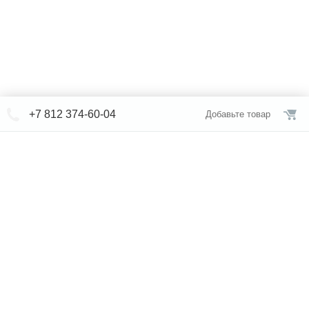
+7 812 374-60-04
Добавьте товар
© СЕВЕРФОРМ 2018 - 2026
+7 812 /
374-60-04
Интернет-магазин
режим работы
Каталог сантехники
Наши магазины
Услуги
Новости
Статьи
Свяжитесь с нами
Карта сайта
Правовая информация
Бренды
Отзывы