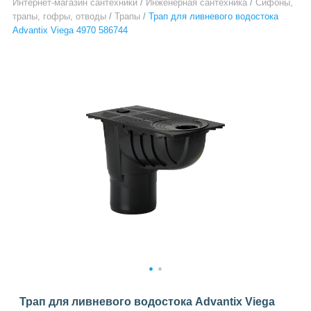
Интернет-магазин сантехники
/
Инженерная сантехника
/
Сифоны,
трапы, гофры, отводы
/
Трапы
/
Трап для ливневого водостока
Advantix Viega 4970 586744
1
2
Трап для ливневого водостока Advantix Viega