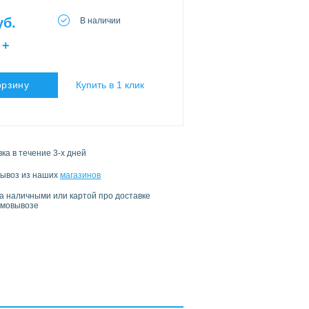
уб.
В наличии
+
орзину
Купить в 1 клик
ка в течение 3-х дней
ывоз из наших
магазинов
а наличными или картой про доставке
амовывозе