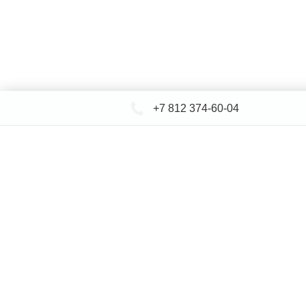
+7 812 374-60-04
КАТАЛОГ САНТЕХНИКИ
ДОСТАВКА 
+
Ин
© СЕВЕРФОРМ 2018 - 2026
* представленная на сайте информация носит исключительно и
определяемой положениями Статьи 437 (2) Гражданского кодек
указанных товаров и (или) услуг, пожалуйста, обращайтесь к м