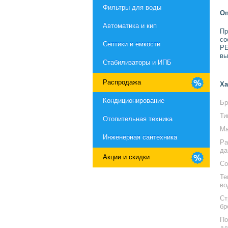
Фильтры для воды
Оп
Автоматика и кип
Пр
со
Септики и емкости
PE
вы
Стабилизаторы и ИПБ
Распродажа
Ха
Кондиционирование
Бр
Ти
Отопительная техника
Ма
Инженерная сантехника
Ра
да
Акции и скидки
Со
Те
во
Ст
бр
По
дл