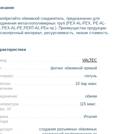
исание
иобретайте обжимной соединитель, предназначен для
единения металлополимерных труб (PEX-AL-PEX, PE-AL-
,PEX-AL-PE,PERT-AL-PEи пр.). Преимущества продукции:
сокопрочный материал, ресурсоемкость, низкая стоимость.
рактеристики
енд
VALTEC
п
фитинг обжимной прямой
териал
латунь
бочее
10 бар макс
вление
единение
обжим
мпература
115 макс.
ды, оС
рана
Италия
енда
дходит
создания разъемных обжимных
я
соединений трубопроводов из