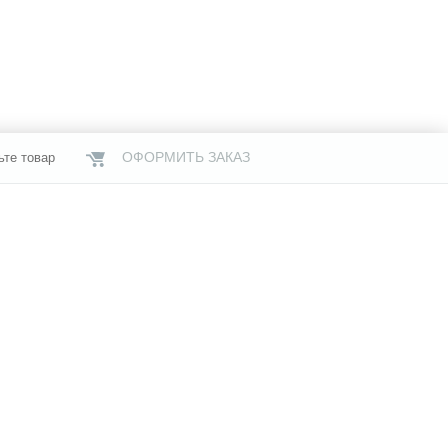
ОФОРМИТЬ ЗАКАЗ
ьте товар
НАШИ МАГАЗИНЫ
газины
Услуги
Свяжитесь с нами
я информация
Бренды
й офертой,
чии и стоимости