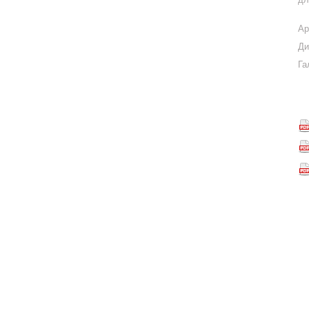
Ар
Ди
Га