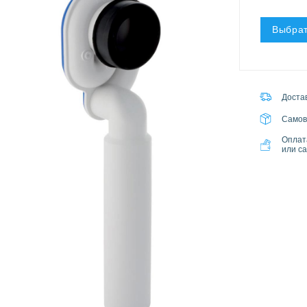
Выбрат
Достав
Самов
Оплат
или с