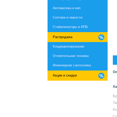
Автоматика и кип
Септики и емкости
Стабилизаторы и ИПБ
Распродажа
Кондиционирование
Отопительная техника
Инженерная сантехника
Оп
Акции и скидки
Ха
Бр
Ти
Ко
Ст