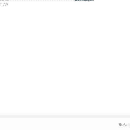
енда
Добав