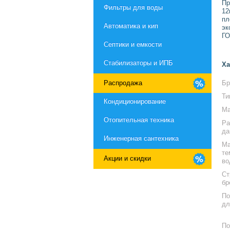
Пр
Фильтры для воды
12
пл
Автоматика и кип
эк
ГО
Септики и емкости
Стабилизаторы и ИПБ
Ха
Бр
Распродажа
Ти
Кондиционирование
Ма
Отопительная техника
Ра
да
Инженерная сантехника
Ма
те
Акции и скидки
во
Ст
бр
По
дл
По