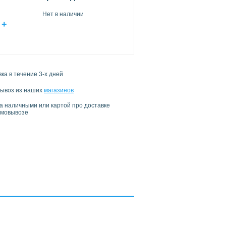
Нет в наличии
+
ка в течение 3-х дней
ывоз из наших
магазинов
а наличными или картой про доставке
амовывозе