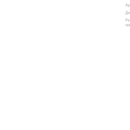
Ар
Ди
Ре
пр