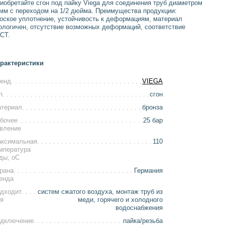
иобретайте сгон под пайку Viega для соединения труб диаметром
мм с переходом на 1/2 дюйма. Преимущества продукции:
оское уплотнение, устойчивость к деформациям, материал
ологичен, отсутствие возможных деформаций, соответствие
СТ.
рактеристики
енд
VIEGA
п
сгон
териал
бронза
бочее
25 бар
вление
ксимальная
110
мпература
ды, оС
рана
Германия
енда
дходит
систем сжатого воздуха, монтаж труб из
я
меди, горячего и холодного
водоснабжения
дключение
пайка/резьба