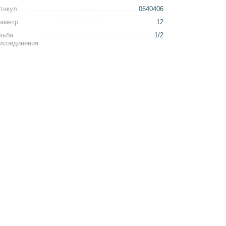
тикул
0640406
аметр
12
зьба
1/2
исоединения