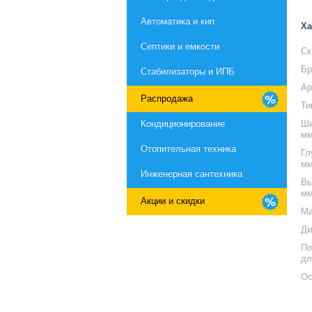
Автоматика и кип
Ха
Септики и емкости
Ск
Бр
Стабилизаторы и ИПБ
Ар
Распродажа
Ти
Кондиционирование
Ши
м
Отопительная техника
Гл
м
Инженерная сантехника
Вы
м
Акции и скидки
Ма
Ди
По
дл
Ос