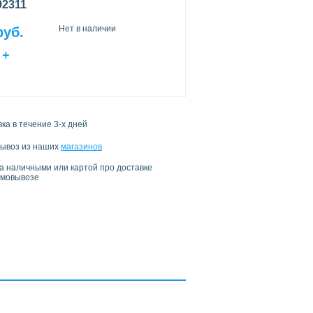
92311
Нет в наличии
руб.
+
ка в течение 3-х дней
ывоз из наших
магазинов
а наличными или картой про доставке
амовывозе