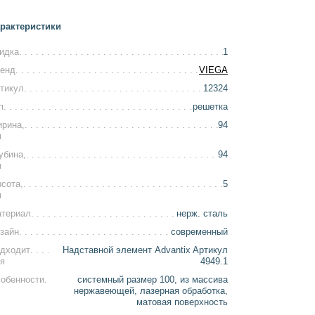
рактеристики
идка
1
енд
VIEGA
тикул
12324
п
решетка
рина,
94
м
убина,
94
м
сота,
5
м
териал
нерж. сталь
зайн
современный
дходит
Надставной элемент Advantix Aртикул
я
4949.1
обенности
системный размер 100, из массива
нержавеющей, лазерная обработка,
матовая поверхность