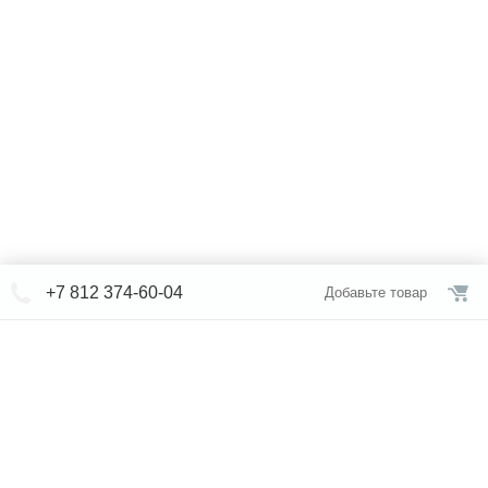
+7 812 374-60-04
Добавьте товар
© СЕВЕРФОРМ 2018 - 2026
+7 812 /
374-60-04
Интернет-магазин
режим работы