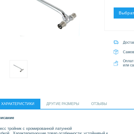
Выбрат
Достав
Самов
Оплат
или с
ХАРАКТЕРИСТИКИ
ДРУГИЕ РАЗМЕРЫ
ОТЗЫВЫ
исание
есс тройник с хромированной латунной
убкой. Характеризующие товар особенности: устойчивый к