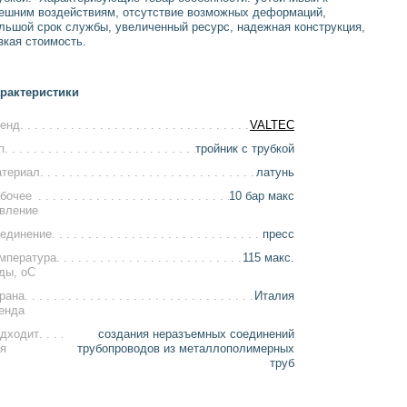
ешним воздействиям, отсутствие возможных деформаций,
льшой срок службы, увеличенный ресурс, надежная конструкция,
зкая стоимость.
рактеристики
енд
VALTEC
п
тройник с трубкой
териал
латунь
бочее
10 бар макс
вление
единение
пресс
мпература
115 макс.
ды, оС
рана
Италия
енда
дходит
создания неразъемных соединений
я
трубопроводов из металлополимерных
труб