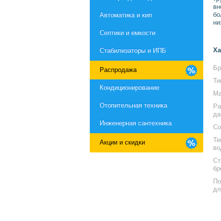
вн
бо
Автоматика и кип
ни
Септики и емкости
Ха
Стабилизаторы и ИПБ
Бр
Распродажа
Ти
Кондиционирование
Ма
Отопительная техника
Ра
да
Инженерная сантехника
Со
Те
Акции и скидки
во
Ст
бр
По
дл