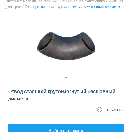
Интернет-магазин сантехники
/
Инженерная сантехника
/
Фитинги
для труб
/
Отвод стальной крутоизогнутый бесшовный диаметр
1
Отвод стальной крутоизогнутый бесшовный
диаметр
В наличии
Выбрать размер