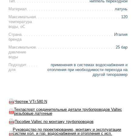
Тип
ниппель переходной
Материал
латунь
Максимальная
120
температура
воды, оС
Страна
Италия
бренда
Максимальное
25 бар
давление
воды
Подходит
применения в системах водоснабжения и
для
отопления при необходимости перехода на
другой типоразмер
Чертеж VTr.580.N
Техпаспорт соединительные детали трубопроводов Valtec
резьбовые латунные
Пособие Valtec по монтажу трубопроводов
Руководство по проектированию, монтажу и эксплуатации
систем хол. и гор. водоснабжения и отопления с исп.