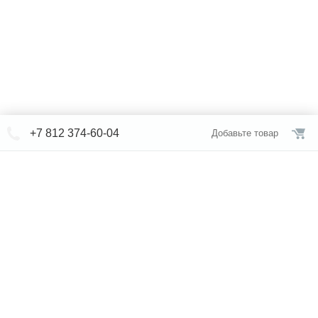
+7 812 374-60-04
Добавьте товар
© СЕВЕРФОРМ 2018 - 2026
+7 812 /
309-84-52
Интернет-магазин
режим работы
Каталог сантехники
Наши магазины
Услуги
Новости
Статьи
Свяжитесь с нами
Карта сайта
Правовая информация