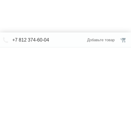
+7 812 374-60-04
Добавьте товар
© СЕВЕРФОРМ 2018 - 2026
+7 812 /
374-60-04
Интернет-магазин
режим работы
Каталог сантехники
Наши магазины
Услуги
Новости
Статьи
Свяжитесь с нами
Карта сайта
Правовая информация
Бренды
Отзывы
* представленная на сайте информация носит исключительно