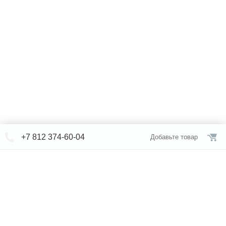
+7 812 374-60-04
Добавьте товар
© СЕВЕРФОРМ 2018 - 2026
+7 812 /
374-60-04
Интернет-магазин
режим работы