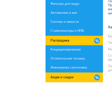
По
Фильтры для воды
Пр
ма
Автоматика и кип
це
Септики и емкости
Ха
Стабилизаторы и ИПБ
Бр
Распродажа
Ти
Ма
Кондиционирование
Ст
Отопительная техника
бр
По
Инженерная сантехника
дл
Акции и скидки