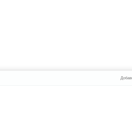
Добав
И ОПЛАТА
УСЛУГИ
ЮР. ЛИЦАМ
7 812 /
374-60-04
Каталог сантехники
Наши ма