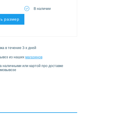
В наличии
ь размер
ка в течение 3-х дней
ывоз из наших
магазинов
а наличными или картой про доставке
амовывозе