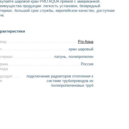
купайте шаровой кран PRO AQUA прямой с американкой.
еимущества продукции: легкость установки, безвредный
териал, большой срок службы, европейское качество, доступная
на.
рактеристики
енд
Pro Aqua
п
кран шаровый
териал
латунь, полипропилен
рана
Россия
енда
дходит
подключение радиаторов отопления к
я
системе трубопроводов из
полипропиленовых труб