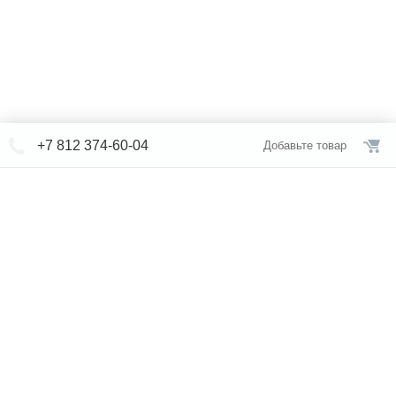
+7 812 374-60-04
Добавьте товар
© СЕВЕРФОРМ 2018 - 2026
+7 812 /
309-84-52
Интернет-магазин
режим работы
Каталог сантехники
Наши магазины
Услуги
Новости
Статьи
Свяжитесь с нами
Карта сайта
Правовая информация
Бренды
Отзывы