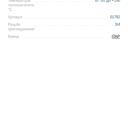
Температура
от -20 до +150
теплоносителя,
°С
Артикул
01792
Резьба
3/4
присоединения
Бренд
ITAP