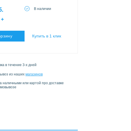
б.
В наличии
+
орзину
Купить в 1 клик
ка в течение 3-х дней
ывоз из наших
магазинов
а наличными или картой про доставке
амовывозе