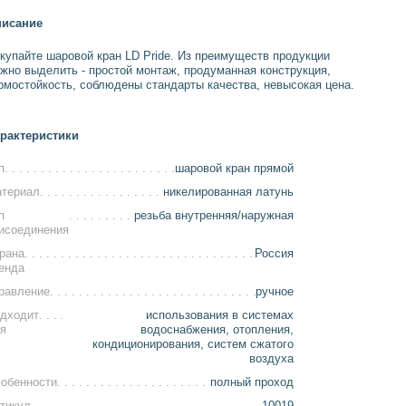
исание
купайте шаровой кран LD Pride. Из преимуществ продукции
жно выделить - простой монтаж, продуманная конструкция,
рмостойкость, соблюдены стандарты качества, невысокая цена.
рактеристики
п
шаровой кран прямой
териал
никелированная латунь
п
резьба внутренняя/наружная
исоединения
рана
Россия
енда
равление
ручное
дходит
использования в системах
я
водоснабжения, отопления,
кондиционирования, систем сжатого
воздуха
обенности
полный проход
тикул
10019