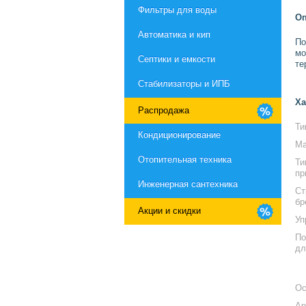
Фильтры для воды
Оп
Автоматика и кип
По
мо
Септики и емкости
те
Стабилизаторы и ИПБ
Ха
Распродажа
Ти
Кондиционирование
Ма
Отопительная техника
Ти
пр
Инженерная сантехника
Ст
бр
Акции и скидки
Уп
По
дл
Ос
Ар