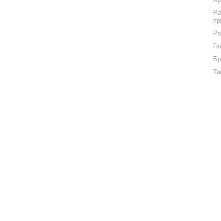
Ра
пр
Ра
Га
Бр
Ти