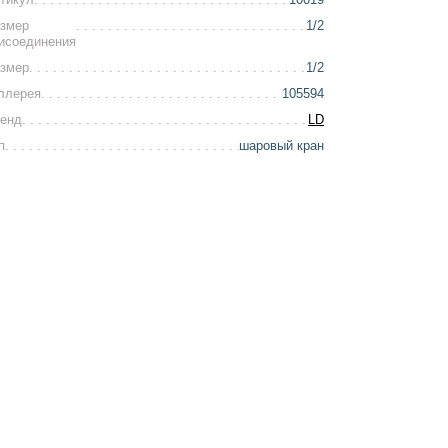
змер
1/2
исоединения
змер
1/2
ллерея
105594
енд
LD
п
шаровый кран