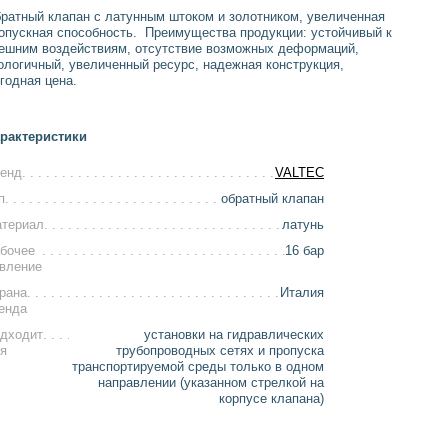
ратный клапан с латунным штоком и золотником, увеличенная
опускная способность. Преимущества продукции: устойчивый к
ешним воздействиям, отсутствие возможных деформаций,
ологичный, увеличенный ресурс, надежная конструкция,
годная цена.
рактеристики
енд
VALTEC
п
обратный клапан
териал
латунь
бочее
16 бар
вление
рана
Италия
енда
дходит
установки на гидравлических
я
трубопроводных сетях и пропуска
транспортируемой среды только в одном
направлении (указанном стрелкой на
корпусе клапана)