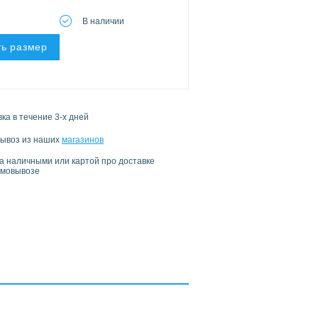
В наличии
ь размер
ка в течение 3-х дней
ывоз из наших
магазинов
а наличными или картой про доставке
амовывозе