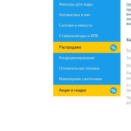
Фильтры для воды
Об
пр
вн
Автоматика и кип
эк
вы
Септики и емкости
Стабилизаторы и ИПБ
Ха
Распродажа
Бр
Кондиционирование
Ти
Ма
Отопительная техника
Ра
да
Инженерная сантехника
Ст
Акции и скидки
бр
По
дл