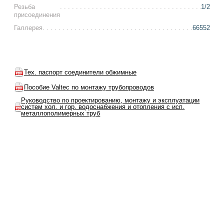
Резьба
1/2
присоединения
Галлерея
66552
Тех. паспорт соединители обжимные
Пособие Valtec по монтажу трубопроводов
Руководство по проектированию, монтажу и эксплуатации
систем хол. и гор. водоснабжения и отопления с исп.
металлополимерных труб