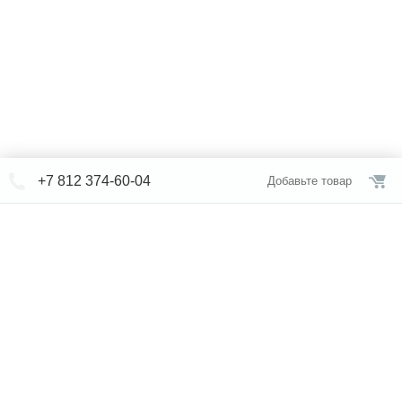
+7 812 374-60-04
Добавьте товар
© СЕВЕРФОРМ 2018 - 2026
+7 812 /
309-84-52
Интернет-магазин
режим работы
Каталог сантехники
Наши магазины
Услуги
Новости
Статьи
Свяжитесь с нами