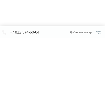
+7 812 374-60-04
Добавьте товар
© СЕВЕРФОРМ 2018 - 2026
+7 812 /
374-60-04
Интернет-магазин
режим работы
Каталог сантехники
Наши магазины
Услуги
Новости
Статьи
Свяжитесь с нами
Карта сайта
Правовая информация
Бренды
Отзывы
* представленная на сайте информация носит исключительно