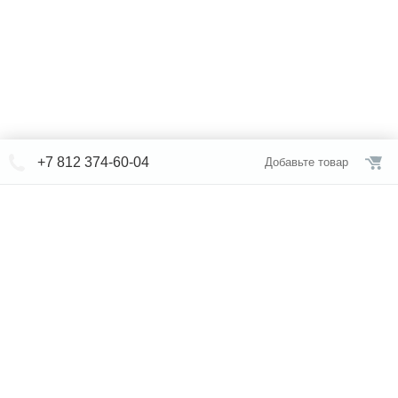
+7 812 374-60-04
Добавьте товар
© СЕВЕРФОРМ 2018 - 2026
+7 812 /
309-84-52
Интернет-магазин
режим работы
Каталог сантехники
Наши магазины
Услуги
Новости
Статьи
Свяжитесь с нами
Карта сайта
Правовая информация