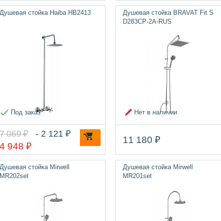
Душевая стойка Haiba HB2413
Душевая стойка BRAVAT Fit S
D283CP-2A-RUS
Под заказ
Нет в наличии
7 069 ₽
- 2 121 ₽
11 180 ₽
4 948 ₽
Душевая стойка Mirwell
Душевая стойка Mirwell
MR202set
MR201set