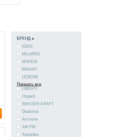
БРЕНД
IDDIS
MILARDO
MOFEM
BRAVAT
LEDEME
Показать все
LIBERTI
Osgard
WASSER KRAFT
Diadonna
Accoona
AM.PM
Aquanika