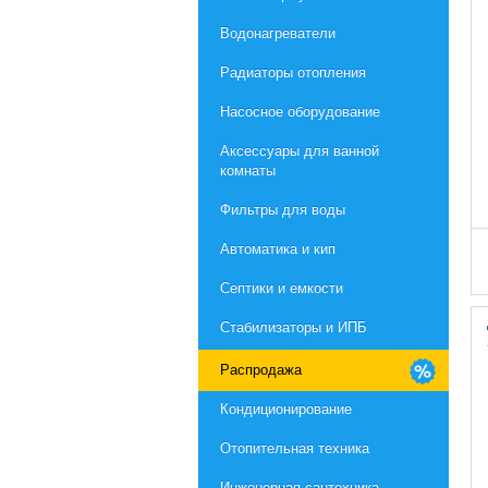
Водонагреватели
Радиаторы отопления
Насосное оборудование
Aксессуары для ванной
комнаты
Фильтры для воды
Автоматика и кип
Септики и емкости
Стабилизаторы и ИПБ
Распродажа
Кондиционирование
Отопительная техника
Инженерная сантехника