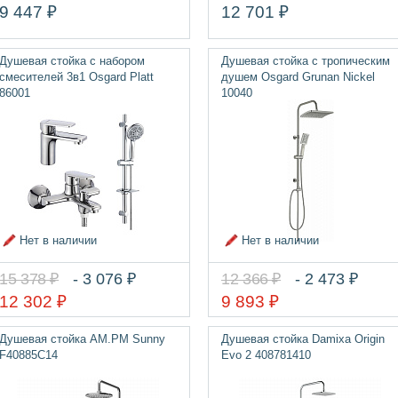
9 447 ₽
12 701 ₽
Душевая стойка с набором
Душевая стойка с тропическим
смесителей 3в1 Osgard Platt
душем Osgard Grunan Nickel
86001
10040
Нет в наличии
Нет в наличии
15 378 ₽
- 3 076 ₽
12 366 ₽
- 2 473 ₽
12 302 ₽
9 893 ₽
Душевая стойка AM.PM Sunny
Душевая стойка Damixa Origin
F40885C14
Evo 2 408781410