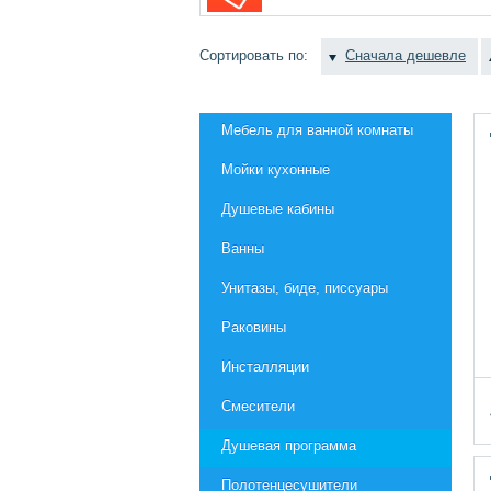
Сортировать по:
Сначала дешевле
Мебель для ванной комнаты
Мойки кухонные
Душевые кабины
Ванны
Унитазы, биде, писсуары
Раковины
Инсталляции
Смесители
Душевая программа
Полотенцесушители