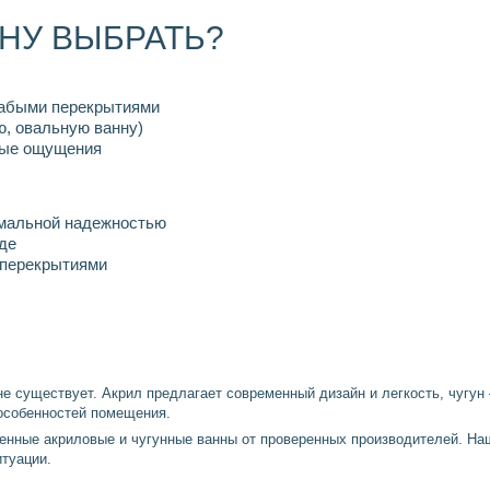
НУ ВЫБРАТЬ?
слабыми перекрытиями
ю, овальную ванну)
ьные ощущения
имальной надежностью
оде
 перекрытиями
 не существует. Акрил предлагает современный дизайн и легкость, чугу
 особенностей помещения.
енные акриловые и чугунные ванны от проверенных производителей. На
туации.